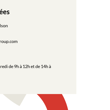
ées
lson
roup.com
redi de 9h à 12h et de 14h à