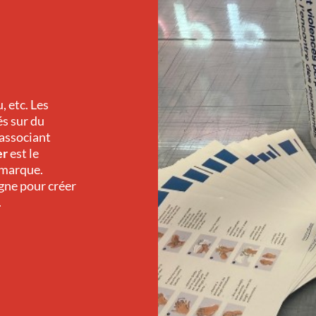
, etc. Les
s sur du
 associant
er
est le
 marque.
ne pour créer
.