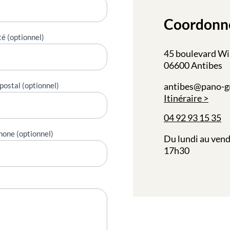
Coordonn
té (optionnel)
45 boulevard Wi
06600 Antibes
postal (optionnel)
antibes@pano-g
Itinéraire
04 92 93 15 35
hone (optionnel)
Du lundi au vend
17h30