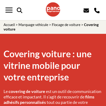
Menu
Accueil
>
Marquage véhicule
>
Flocage de voiture
>
Covering
voiture
Covering voiture : une
vitrine mobile pour
votre entreprise
Le
covering de voiture
est un outil de communication
efficace et impactant. Il s’agit de recouvrir de
films
adhésifs personnalisés
tout ou partie de votre