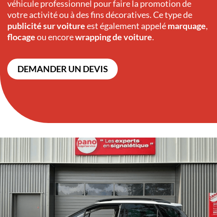
véhicule professionnel pour faire la promotion de
votre activité ou à des fins décoratives. Ce type de
publicité sur voiture
est également appelé
marquage
,
flocage
ou encore
wrapping de voiture
.
DEMANDER UN DEVIS