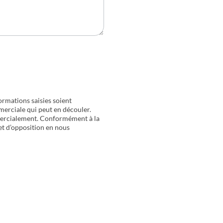
ormations saisies soient
merciale qui peut en découler.
mercialement. Conformément à la
 et d’opposition en nous