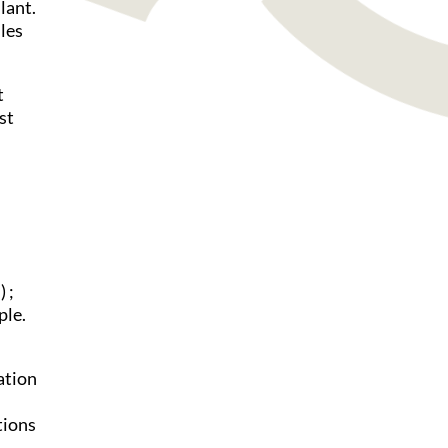
lant.
lles
t
st
 ;
ple.
ation
tions