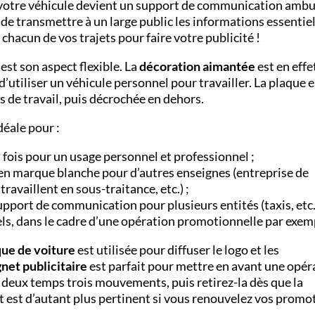
 votre véhicule devient un support de communication ambu
 de transmettre à un large public les informations essentie
 chacun de vos trajets pour faire votre publicité !
est son aspect flexible. La
décoration aimantée
est en effe
 d’utiliser un véhicule personnel pour travailler. La plaque e
s de travail, puis décrochée en dehors.
éale pour :
 fois pour un usage personnel et professionnel ;
 en marque blanche pour d’autres enseignes (entreprise de
ravaillent en sous-traitance, etc.) ;
upport de communication pour plusieurs entités (taxis, etc.)
s, dans le cadre d’une opération promotionnelle par exem
ue de voiture
est utilisée pour diffuser le logo et les
net publicitaire
est parfait pour mettre en avant une opér
 deux temps trois mouvements, puis retirez-la dès que la
t est d’autant plus pertinent si vous renouvelez vos promo