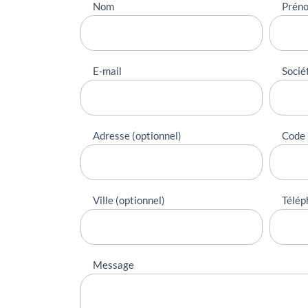
Nous
Nom
Prén
contacter
E-mail
Socié
Adresse (optionnel)
Code 
Ville (optionnel)
Télép
Message