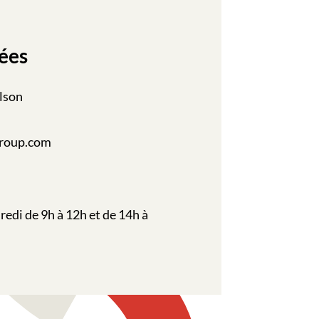
ées
lson
roup.com
redi de 9h à 12h et de 14h à