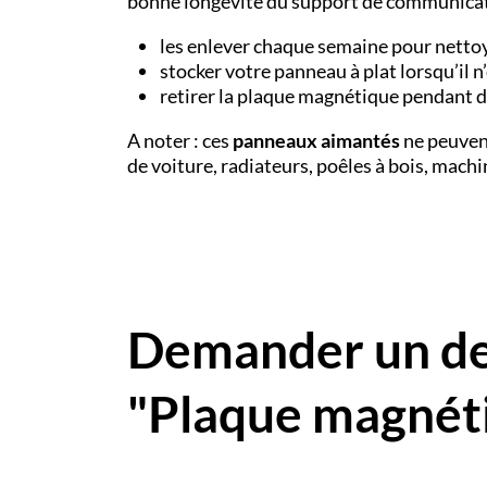
bonne longévité du support de communication
les enlever chaque semaine pour nettoye
stocker votre panneau à plat lorsqu’il n’e
retirer la plaque magnétique pendant d
A noter : ces
panneaux aimantés
ne peuvent
de voiture, radiateurs, poêles à bois, machin
Demander un dev
"Plaque magnét