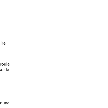
ire.
 roule
sur la
er une