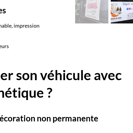
es
nable, impression
eurs
r son véhicule avec
étique ?
 décoration non permanente