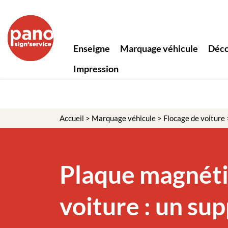
Enseigne
Marquage véhicule
Déco
Impression
Accueil
>
Marquage véhicule
>
Flocage de voiture
Plaque magnét
voiture : un su