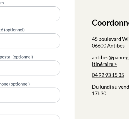
om
Coordonn
té (optionnel)
45 boulevard Wi
06600 Antibes
postal (optionnel)
antibes@pano-g
Itinéraire
04 92 93 15 35
hone (optionnel)
Du lundi au vend
17h30