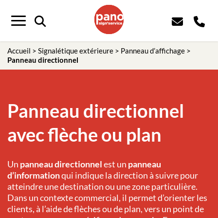
Menu
Accueil
>
Signalétique extérieure
>
Panneau d’affichage
>
Panneau directionnel
Panneau directionnel
avec flèche ou plan
Un
panneau directionnel
est un
panneau
d’information
qui indique la direction à suivre pour
atteindre une destination ou une zone particulière.
Dans un contexte commercial, il permet d’orienter les
clients, à l’aide de flèches ou de plan, vers un point de